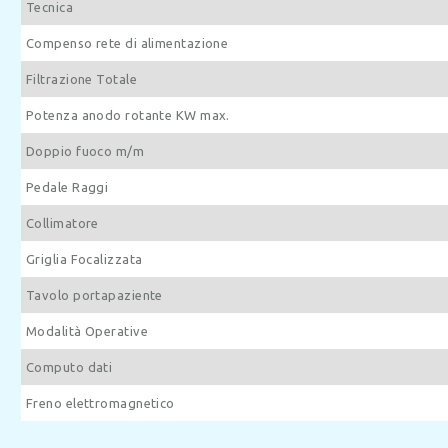
Tecnica
Compenso rete di alimentazione
Filtrazione Totale
Potenza anodo rotante KW max.
Doppio fuoco m/m
Pedale Raggi
Collimatore
Griglia Focalizzata
Tavolo portapaziente
Modalità Operative
Computo dati
Freno elettromagnetico