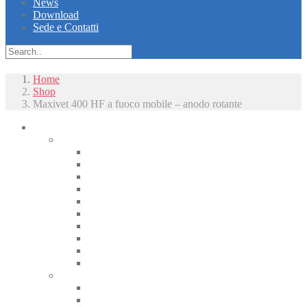
News
Download
Sede e Contatti
Home
Shop
Maxivet 400 HF a fuoco mobile – anodo rotante
Piccoli animali
Radiologia
Apparecchiature radiologiche alta frequenza
Radiologici portatili alta frequenza
Apparecchiature radiologiche convenzionali
Radiologia digitale
Radiologia dentale
Radiologia Interventistica e Fluoroscopia
Radioprotezione
Accessori Rx
Materiali di camera oscura
Displasia dell’anca
Tomografia
CT
CBCT