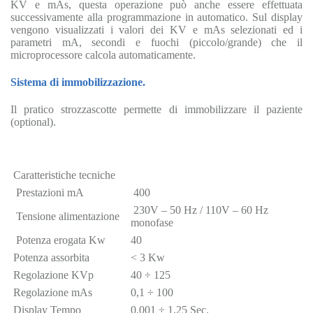
KV e mAs, questa operazione può anche essere effettuata
successivamente alla programmazione in automatico. Sul display
vengono visualizzati i valori dei KV e mAs selezionati ed i
parametri mA, secondi e fuochi (piccolo/grande) che il
microprocessore calcola automaticamente.
Sistema di immobilizzazione.
Il pratico strozzascotte permette di immobilizzare il paziente
(optional).
Caratteristiche tecniche
Prestazioni mA
400
230V – 50 Hz / 110V – 60 Hz
Tensione alimentazione
monofase
Potenza erogata Kw
40
Potenza assorbita
< 3 Kw
Regolazione KVp
40 ÷ 125
Regolazione mAs
0,1 ÷ 100
Display Tempo
0,001 ÷ 1,25 Sec.