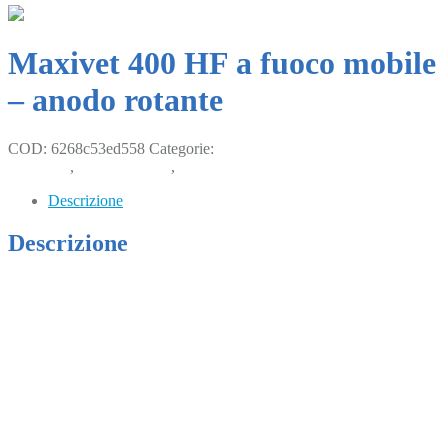
Maxivet 400 HF a fuoco mobile
– anodo rotante
COD:
6268c53ed558
Categorie:
Apparecchiature radiologiche alta
frequenza
,
Piccoli animali
,
Radiologia
Descrizione
Descrizione