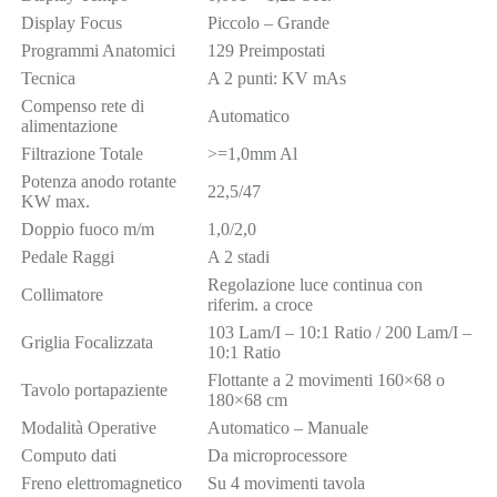
Display Focus
Piccolo – Grande
Programmi Anatomici
129 Preimpostati
Tecnica
A 2 punti: KV mAs
Compenso rete di
Automatico
alimentazione
Filtrazione Totale
>=1,0mm Al
Potenza anodo rotante
22,5/47
KW max.
Doppio fuoco m/m
1,0/2,0
Pedale Raggi
A 2 stadi
Regolazione luce continua con
Collimatore
riferim. a croce
103 Lam/I – 10:1 Ratio / 200 Lam/I –
Griglia Focalizzata
10:1 Ratio
Flottante a 2 movimenti 160×68 o
Tavolo portapaziente
180×68 cm
Modalità Operative
Automatico – Manuale
Computo dati
Da microprocessore
Freno elettromagnetico
Su 4 movimenti tavola