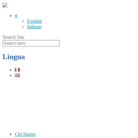
it
English
Italiano
Search Site
Lingua
Telefono
(+39) 0331.219900
Orari
Lun–Ven: 8.30–12.30 / 13.30–17.30
Chi Siamo