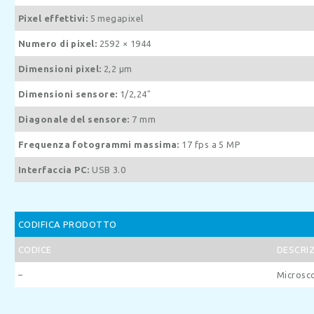
Pixel effettivi:
5 megapixel
Numero di pixel:
2592 × 1944
Dimensioni pixel:
2,2 μm
Dimensioni sensore:
1/2,24″
Diagonale del sensore:
7 mm
Frequenza fotogrammi massima:
17 fps a 5 MP
Interfaccia PC:
USB 3.0
CODIFICA PRODOTTO
CODICE
DESCRI
–
Microsco