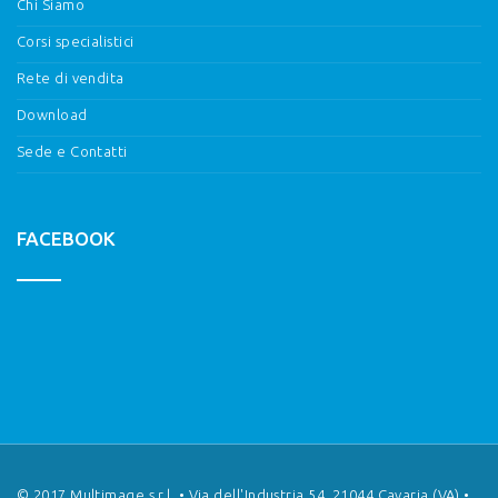
Chi Siamo
Corsi specialistici
Rete di vendita
Download
Sede e Contatti
FACEBOOK
© 2017 Multimage s.r.l. • Via dell'Industria 54, 21044 Cavaria (VA) •