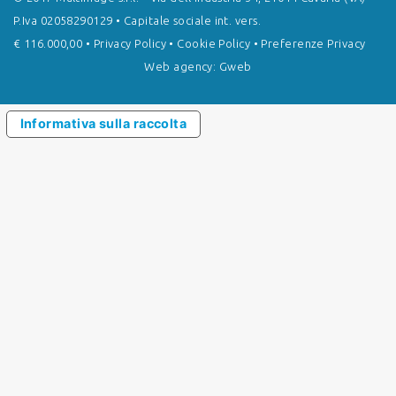
P.Iva 02058290129 • Capitale sociale int. vers.
€ 116.000,00 •
Privacy Policy
•
Cookie Policy
•
Preferenze Privacy
Web agency: Gweb
Informativa sulla raccolta