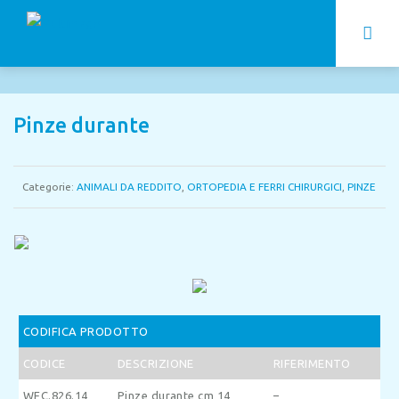
Pinze durante
Categorie:
ANIMALI DA REDDITO
,
ORTOPEDIA E FERRI CHIRURGICI
,
PINZE
CODIFICA PRODOTTO
CODICE
DESCRIZIONE
RIFERIMENTO
WFC.826.14
Pinze durante cm 14
–