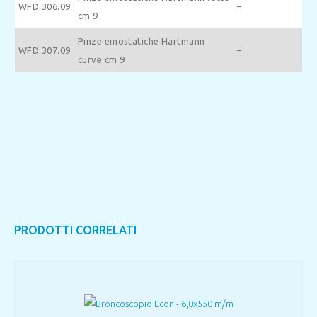
WFD.306.09
–
cm 9
Pinze emostatiche Hartmann
WFD.307.09
–
curve cm 9
PRODOTTI CORRELATI