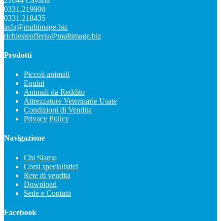
21044 Cavaria
0331.219900
0331.218435
info@multimage.biz
richiesteofferta@multimage.biz
Prodotti
Piccoli animali
Equini
Animali da Reddito
Attrezzature Veterinarie Usate
Condizioni di Vendita
Privacy Policy
Navigazione
Chi Siamo
Corsi specialistici
Rete di vendita
Download
Sede e Contatti
Facebook