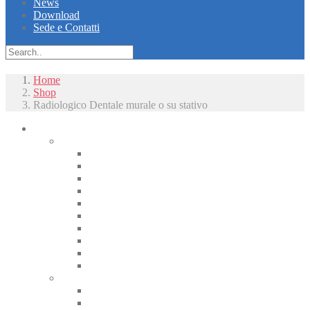
News
Download
Sede e Contatti
Home
Shop
Radiologico Dentale murale o su stativo
Piccoli animali
Radiologia
Apparecchiature radiologiche alta frequenza
Radiologici portatili alta frequenza
Apparecchiature radiologiche convenzionali
Radiologia digitale
Radiologia dentale
Radiologia Interventistica e Fluoroscopia
Radioprotezione
Accessori Rx
Materiali di camera oscura
Displasia dell’anca
Tomografia
CT
CBCT