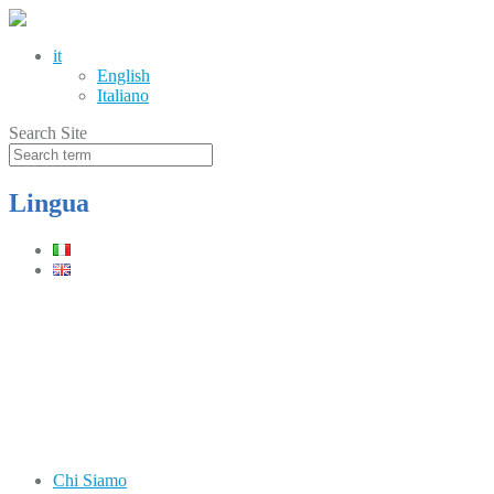
it
English
Italiano
Search Site
Lingua
Telefono
(+39) 0331.219900
Orari
Lun–Ven: 8.30–12.30 / 13.30–17.30
Chi Siamo