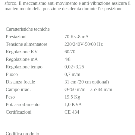
sforzo. Il meccanismo anti-movimento e anti-vibrazione assicura il
mantenimento della posizione desiderata durante l’esposizione.
Caratteristiche tecniche
Prestazioni
70 Kv-8 mA
Tensione alimentatore
220/240V-50/60 Hz
Regolazione KV
60/70
Regolazione mA
4/8
Regolazione tempo
0,02÷3,25
Fuoco
0,7 m/m
Distanza focale
31 cm (20 cm optional)
Campo irrad.
Ø<60 m/m – 35×44 m/m
Peso
19,5 Kg
Pot. assorbimento
1,0 KVA
Certificazioni
CE 434
Codifica prodotto