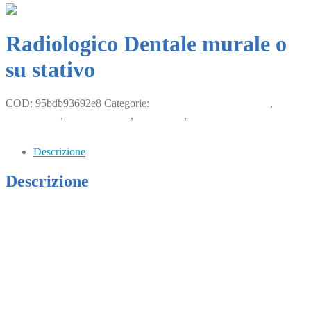
Radiologico Dentale murale o
su stativo
COD:
95bdb93692e8
Categorie:
Attrezzature odontoiatriche
,
Odontoiatria
,
Piccoli animali
,
Radiologia
,
Radiologici dentali e
accessori
Descrizione
Descrizione