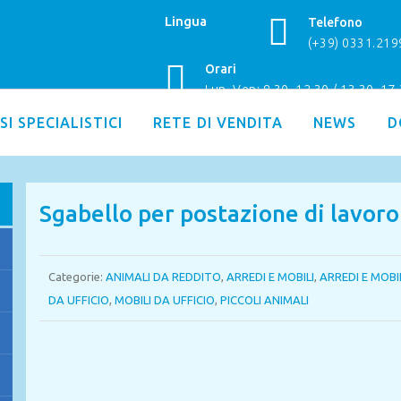
Lingua
Telefono
(+39) 0331.21
Orari
Lun–Ven: 8.30–12.30 / 13.30–17
SI SPECIALISTICI
RETE DI VENDITA
NEWS
D
Sgabello per postazione di lavoro
Categorie:
ANIMALI DA REDDITO
,
ARREDI E MOBILI
,
ARREDI E MOBI
DA UFFICIO
,
MOBILI DA UFFICIO
,
PICCOLI ANIMALI