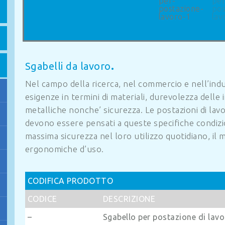
Sgabelli da lavoro
.
Nel campo della ricerca, nel commercio e nell’indu
esigenze in termini di materiali, durevolezza delle i
metalliche nonche’ sicurezza. Le postazioni di lavo
devono essere pensati a queste specifiche condizio
massima sicurezza nel loro utilizzo quotidiano, il
ergonomiche d’uso.
CODIFICA PRODOTTO
CODICE
DESCRIZIONE
–
Sgabello per postazione di lav