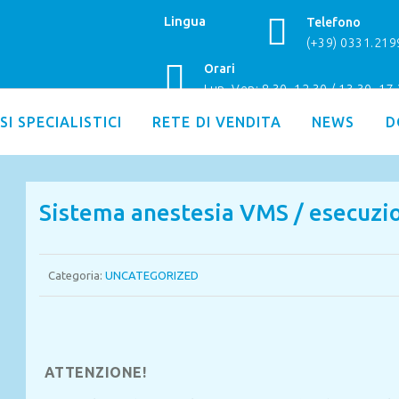
Lingua
Telefono
(+39) 0331.21
Orari
Lun–Ven: 8.30–12.30 / 13.30–17
SI SPECIALISTICI
RETE DI VENDITA
NEWS
D
Sistema anestesia VMS / esecuzio
Categoria:
UNCATEGORIZED
ATTENZIONE!