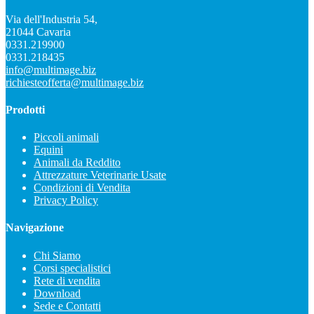
Via dell'Industria 54,
21044 Cavaria
0331.219900
0331.218435
info@multimage.biz
richiesteofferta@multimage.biz
Prodotti
Piccoli animali
Equini
Animali da Reddito
Attrezzature Veterinarie Usate
Condizioni di Vendita
Privacy Policy
Navigazione
Chi Siamo
Corsi specialistici
Rete di vendita
Download
Sede e Contatti