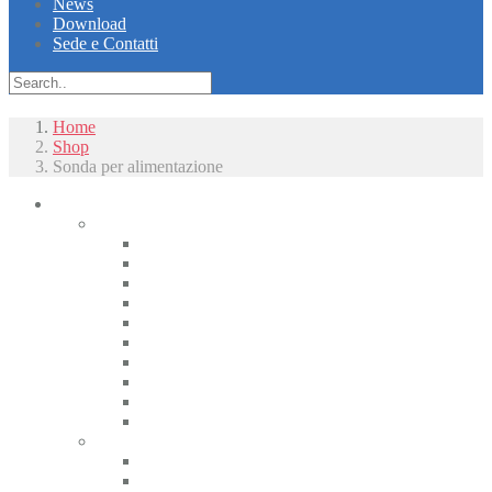
News
Download
Sede e Contatti
Home
Shop
Sonda per alimentazione
Piccoli animali
Radiologia
Apparecchiature radiologiche alta frequenza
Radiologici portatili alta frequenza
Apparecchiature radiologiche convenzionali
Radiologia digitale
Radiologia dentale
Radiologia Interventistica e Fluoroscopia
Radioprotezione
Accessori Rx
Materiali di camera oscura
Displasia dell’anca
Tomografia
CT
CBCT