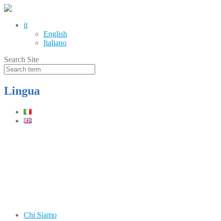
it
English
Italiano
Search Site
Lingua
Telefono
(+39) 0331.219900
Orari
Lun–Ven: 8.30–12.30 / 13.30–17.30
Chi Siamo