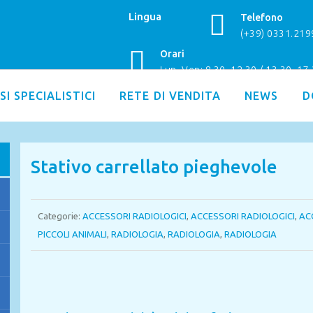
Lingua
Telefono
(+39) 0331.21
Orari
Lun–Ven: 8.30–12.30 / 13.30–17
SI SPECIALISTICI
RETE DI VENDITA
NEWS
D
Stativo carrellato pieghevole
Categorie:
ACCESSORI RADIOLOGICI
,
ACCESSORI RADIOLOGICI
,
AC
PICCOLI ANIMALI
,
RADIOLOGIA
,
RADIOLOGIA
,
RADIOLOGIA