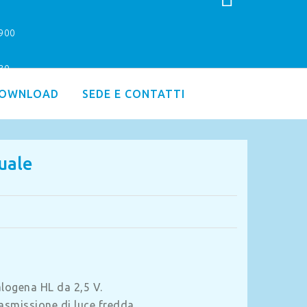
9900
.30
OWNLOAD
SEDE E CONTATTI
uale
logena HL da 2,5 V.
rasmissione di luce fredda.