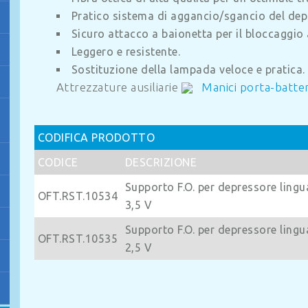
Pratico sistema di aggancio/sgancio del depr
Sicuro attacco a baionetta per il bloccaggio
Leggero e resistente.
Sostituzione della lampada veloce e pratica.
Attrezzature ausiliarie
Manici porta-batter
CODIFICA PRODOTTO
CODICE
DESCRIZIONE
Supporto F.O. per depressore ling
OFT.RST.10534
3,5 V
Supporto F.O. per depressore ling
OFT.RST.10535
2,5 V