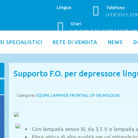
Lingua
Telefono
(+39) 0331.21
Orari
Lun–Ven: 8.30–12.30 / 13.30–17
SI SPECIALISTICI
RETE DI VENDITA
NEWS
D
Supporto F.O. per depressore ling
Categorie:
EQUINI
,
LAMPADE FRONTALI
,
OFTALMOLOGIA
Con lampada xenon XL da 3,5 V o lampada a
Fibra ottica di alta qualità per un’ottimale t