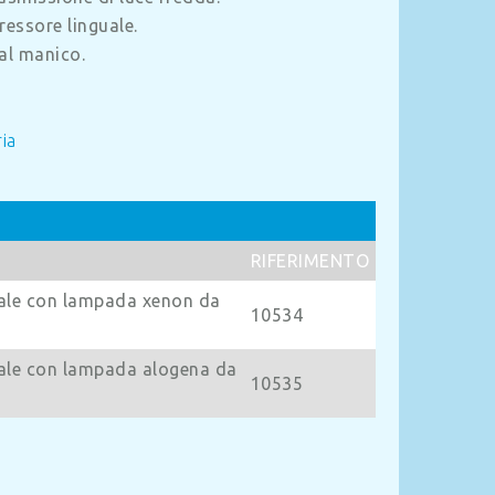
essore linguale.
 al manico.
ia
RIFERIMENTO
uale con lampada xenon da
10534
uale con lampada alogena da
10535