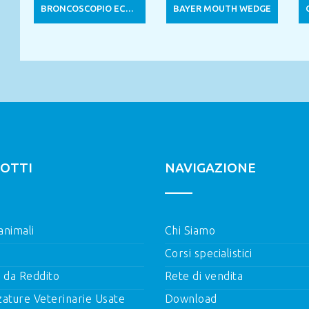
BRONCOSCOPIO ECON – 6,0×550 M/M
BAYER MOUTH WEDGE
OTTI
NAVIGAZIONE
 animali
Chi Siamo
Corsi specialistici
i da Reddito
Rete di vendita
zature Veterinarie Usate
Download