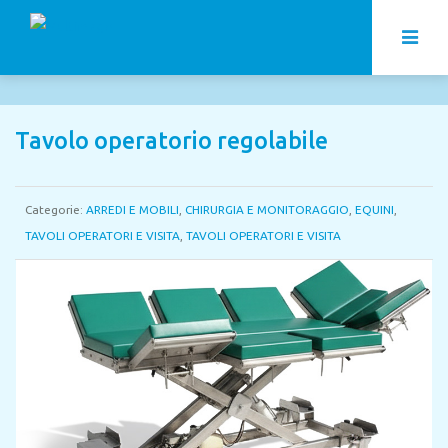
Tavolo operatorio regolabile
Categorie:
ARREDI E MOBILI
,
CHIRURGIA E MONITORAGGIO
,
EQUINI
,
TAVOLI OPERATORI E VISITA
,
TAVOLI OPERATORI E VISITA