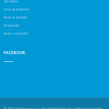
Chi Siamo
Corsi specialistici
Rete di vendita
Download
Sede e Contatti
FACEBOOK
© 2017 Multimage s.r.l. • Via dell'Industria 54, 21044 Cavaria (VA) •