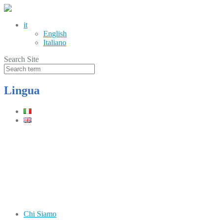
it
English
Italiano
Search Site
Lingua
Telefono
(+39) 0331.219900
Orari
Lun–Ven: 8.30–12.30 / 13.30–17.30
Chi Siamo