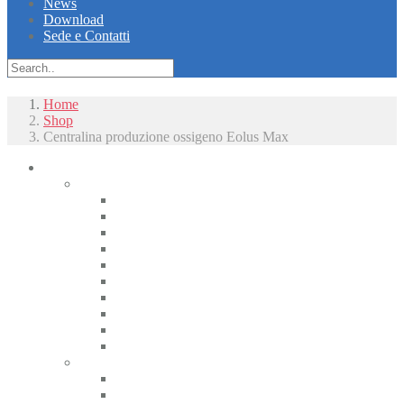
News
Download
Sede e Contatti
Home
Shop
Centralina produzione ossigeno Eolus Max
Piccoli animali
Radiologia
Apparecchiature radiologiche alta frequenza
Radiologici portatili alta frequenza
Apparecchiature radiologiche convenzionali
Radiologia digitale
Radiologia dentale
Radiologia Interventistica e Fluoroscopia
Radioprotezione
Accessori Rx
Materiali di camera oscura
Displasia dell’anca
Tomografia
CT
CBCT