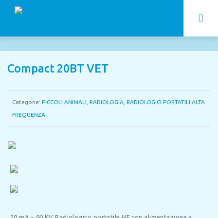
Compact 20BT VET
Categorie:
PICCOLI ANIMALI
,
RADIOLOGIA
,
RADIOLOGICI PORTATILI ALTA
FREQUENZA
20 mA – 90 KV
Radiologico portatile HF con alimentazione a