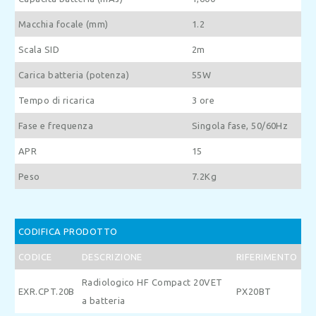
Macchia focale (mm)
1.2
Scala SID
2m
Carica batteria (potenza)
55W
Tempo di ricarica
3 ore
Fase e frequenza
Singola fase, 50/60Hz
APR
15
Peso
7.2Kg
CODIFICA PRODOTTO
CODICE
DESCRIZIONE
RIFERIMENTO
Radiologico HF Compact 20VET
EXR.CPT.20B
PX20BT
a batteria