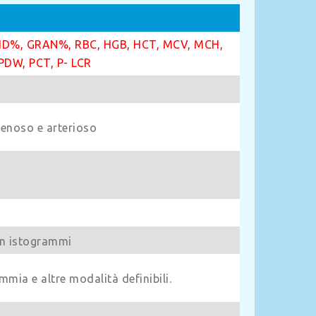
ID%, GRAN%, RBC, HGB, HCT, MCV, MCH,
PDW, PCT, P- LCR
venoso e arterioso
on istogrammi
mmia e altre modalità definibili.