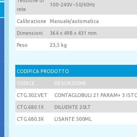
Tensione di
100-240V~50/60Hz
rete
Calibrazione
Manuale/automatica
Dimensioni
364 x 498 x 431 mm
Peso
23,5 kg
CODIFICA PRODOTTO
CODICE
DESCRIZIONE
CTG.302.VET
CONTAGLOBULI 21 PARAM+ 3 IST
CTG.680.1X
DILUENTE 20LT
CTG.680.3X
LISANTE 500ML