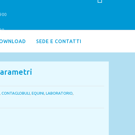
9900
.30
OWNLOAD
SEDE E CONTATTI
parametri
,
CONTAGLOBULI
,
EQUINI
,
LABORATORIO
,