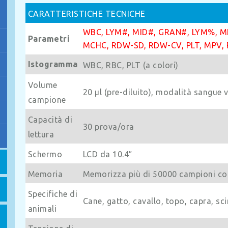
CARATTERISTICHE TECNICHE
WBC, LYM#, MID#, GRAN#, LYM%, M
Parametri
MCHC, RDW-SD, RDW-CV, PLT, MPV, 
Istogramma
WBC, RBC, PLT (a colori)
Volume
20 µl (pre-diluito), modalità sangue 
campione
Capacità di
30 prova/ora
lettura
Schermo
LCD da 10.4″
Memoria
Memorizza più di 50000 campioni c
Specifiche di
Cane, gatto, cavallo, topo, capra, sci
animali