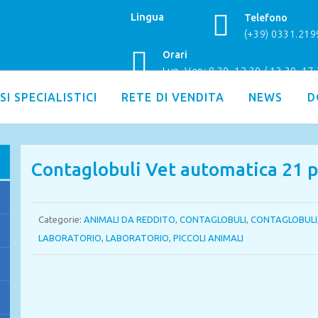
Lingua
Telefono
(+39) 0331.21
Orari
Lun–Ven: 8.30–12.30 / 13.30–17
SI SPECIALISTICI
RETE DI VENDITA
NEWS
D
Contaglobuli Vet automatica 21 
Categorie:
ANIMALI DA REDDITO
,
CONTAGLOBULI
,
CONTAGLOBULI
LABORATORIO
,
LABORATORIO
,
PICCOLI ANIMALI