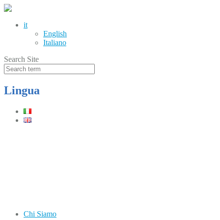
it
English
Italiano
Search Site
Lingua
Telefono
(+39) 0331.219900
Orari
Lun–Ven: 8.30–12.30 / 13.30–17.30
Chi Siamo