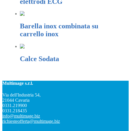
elettrodi ECG
Barella inox combinata su
carrello inox
Calce Sodata
Multimage s.r.l.
Via dell'Industria 54,
21044 Cavaria
0331.219900
0331.218435
info@multimage.biz
richiesteofferta@multimage.biz