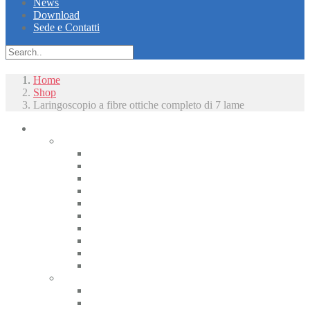
News
Download
Sede e Contatti
Home
Shop
Laringoscopio a fibre ottiche completo di 7 lame
Piccoli animali
Radiologia
Apparecchiature radiologiche alta frequenza
Radiologici portatili alta frequenza
Apparecchiature radiologiche convenzionali
Radiologia digitale
Radiologia dentale
Radiologia Interventistica e Fluoroscopia
Radioprotezione
Accessori Rx
Materiali di camera oscura
Displasia dell’anca
Tomografia
CT
CBCT