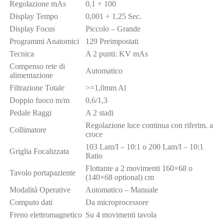
Regolazione mAs
0,1 ÷ 100
Display Tempo
0,001 ÷ 1,25 Sec.
Display Focus
Piccolo – Grande
Programmi Anatomici
129 Preimpostati
Tecnica
A 2 punti: KV mAs
Compenso rete di
Automatico
alimentazione
Filtrazione Totale
>=1,0mm Al
Doppio fuoco m/m
0,6/1,3
Pedale Raggi
A 2 stadi
Regolazione luce continua con riferim. a
Collimatore
croce
103 Lam/I – 10:1 o 200 Lam/I – 10:1
Griglia Focalizzata
Ratio
Flottante a 2 movimenti 160×68 o
Tavolo portapaziente
(140×68 optional) cm
Modalità Operative
Automatico – Manuale
Computo dati
Da microprocessore
Freno elettromagnetico
Su 4 movimenti tavola