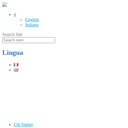
it
English
Italiano
Search Site
Lingua
Telefono
(+39) 0331.219900
Orari
Lun–Ven: 8.30–12.30 / 13.30–17.30
Chi Siamo