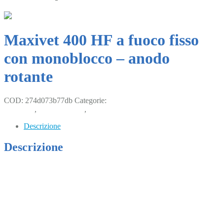
Maxivet 400 HF a fuoco fisso
con monoblocco – anodo
rotante
COD:
274d073b77db
Categorie:
Apparecchiature radiologiche alta
frequenza
,
Piccoli animali
,
Radiologia
Descrizione
Descrizione