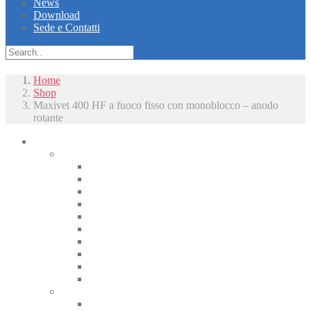
News
Download
Sede e Contatti
Home
Shop
Maxivet 400 HF a fuoco fisso con monoblocco – anodo
rotante
Piccoli animali
Radiologia
Apparecchiature radiologiche alta frequenza
Radiologici portatili alta frequenza
Apparecchiature radiologiche convenzionali
Radiologia digitale
Radiologia dentale
Radiologia Interventistica e Fluoroscopia
Radioprotezione
Accessori Rx
Materiali di camera oscura
Displasia dell’anca
Tomografia
CT