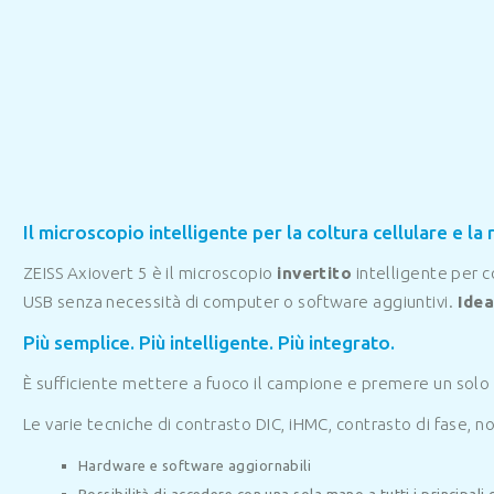
Il microscopio intelligente per la coltura cellulare e la 
ZEISS Axiovert 5 è il microscopio
invertito
intelligente per c
USB senza necessità di computer o software aggiuntivi.
Idea
Più semplice. Più intelligente. Più integrato.
È sufficiente mettere a fuoco il campione e premere un solo 
Le varie tecniche di contrasto DIC, iHMC, contrasto di fase, 
Hardware e software aggiornabili
Possibilità di accedere con una sola mano a tutti i principali