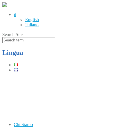
it
English
Italiano
Search Site
Lingua
Telefono
(+39) 0331.219900
Orari
Lun–Ven: 8.30–12.30 / 13.30–17.30
Chi Siamo