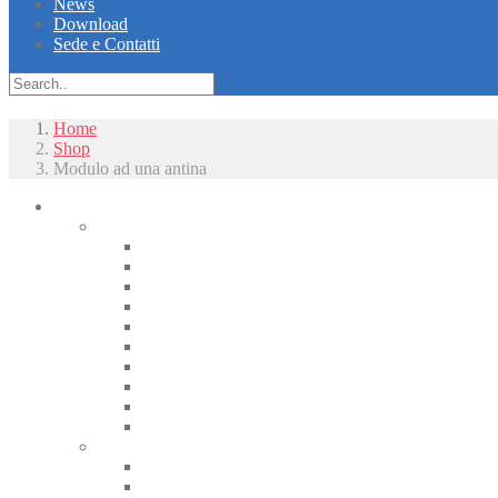
News
Download
Sede e Contatti
Home
Shop
Modulo ad una antina
Piccoli animali
Radiologia
Apparecchiature radiologiche alta frequenza
Radiologici portatili alta frequenza
Apparecchiature radiologiche convenzionali
Radiologia digitale
Radiologia dentale
Radiologia Interventistica e Fluoroscopia
Radioprotezione
Accessori Rx
Materiali di camera oscura
Displasia dell’anca
Tomografia
CT
CBCT