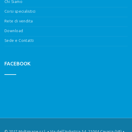
Chi Siamo
Corsi specialistici
Rete di vendita
Download
Sede e Contatti
FACEBOOK
© 2017 Multimage s.r.l. • Via dell'Industria 54, 21044 Cavaria (VA) •